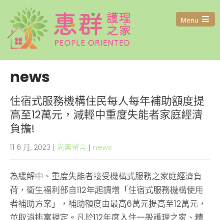
Menu
Open
the
main
menu
news
住宿式服務機構住民每人每年補助額度提
高至12萬元，減輕中重度失能者家庭經濟
負擔!
11 6 月, 2023
|
尚無留言
|
news
為緩解中、重度失能者接受機構式服務之家庭經濟負
荷，衛生福利部自112年起調增「住宿式服務機構使用
者補助方案」，補助額度由最高6萬元提高至12萬元，
並取消排富規定。凡於112年度入住一般護理之家、精