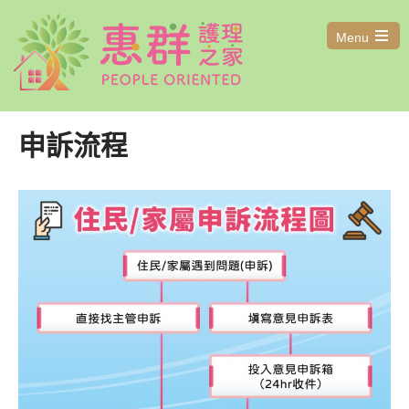
Menu
Open
the
main
menu
申訴流程